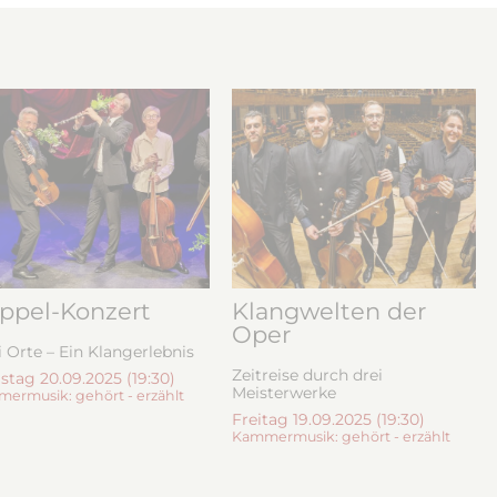
ppel-Konzert
Klangwelten der
Oper
 Orte – Ein Klangerlebnis
Zeitreise durch drei
tag 20.09.2025 (19:30)
Meisterwerke
ermusik: gehört - erzählt
Freitag 19.09.2025 (19:30)
Kammermusik: gehört - erzählt