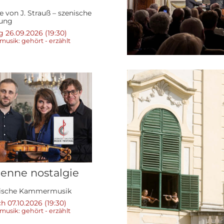
e von J. Strauß – szenische
rung
 26.09.2026 (19:30)
sik: gehört - erzählt
ienne nostalgie
sische Kammermusik
h 07.10.2026 (19:30)
sik: gehört - erzählt