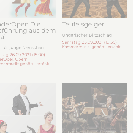
nderOper: Die
Teufelsgeiger
tführung aus dem
Ungarischer Blitzschlag
ail
Samstag 25.09.2021 (19:30)
Kammermusik: gehört - erzählt
 für junge Menschen
tag 26.09.2021 (15:00)
erOper
,
Opern
,
ermusik: gehört - erzählt