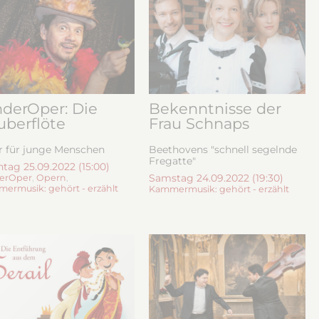
nderOper: Die
Bekenntnisse der
uberflöte
Frau Schnaps
 für junge Menschen
Beethovens "schnell segelnde
Fregatte"
tag 25.09.2022 (15:00)
Samstag 24.09.2022 (19:30)
erOper
,
Opern
,
ermusik: gehört - erzählt
Kammermusik: gehört - erzählt