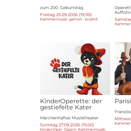
zum 200. Geburtstag
Operett
Auffüh
Freitag 25.09.2026 (19:30)
Samstag
Kammermusik: gehört - erzählt
Kammermu
KinderOperette: der
Paris
gestiefelte Kater
Franzö
​Märchenhaftes Musiktheater
Mittwoc
Kammermu
Sonntag 27.09.2026 (15:00)
KinderOper
,
Opern
,
Kammermusik: