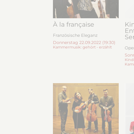
À la française
Ki
En
Französische Eleganz
Ser
Donnerstag 22.09.2022 (19:30)
Kammermusik: gehört - erzählt
Oper
Sonn
Kind
Kamm