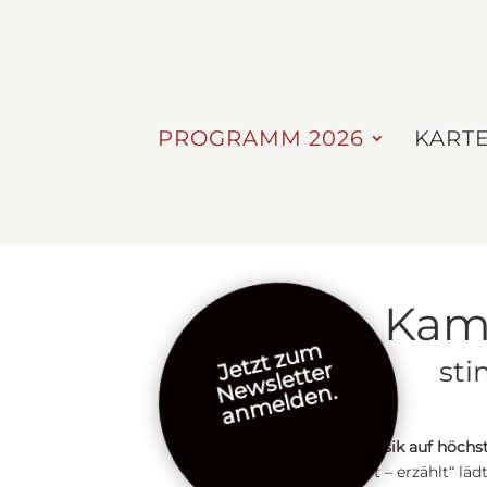
PROGRAMM 2026
KART
Kamm
Jetzt zum
sti
Newsletter
anmelden.
Erleben Sie
Kammermusik auf höchs
„Kammermusik: gehört – erzählt“ lädt