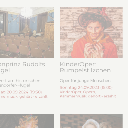
onprinz Rudolfs
KinderOper:
ügel
Rumpelstilzchen
ert am historischen
Oper für junge Menschen
ndorfer-Flügel
Sonntag 24.09.2023 (15:00)
tag 20.09.2024 (19:30)
KinderOper
,
Opern
,
Kammermusik: gehört - erzählt
ermusik: gehört - erzählt